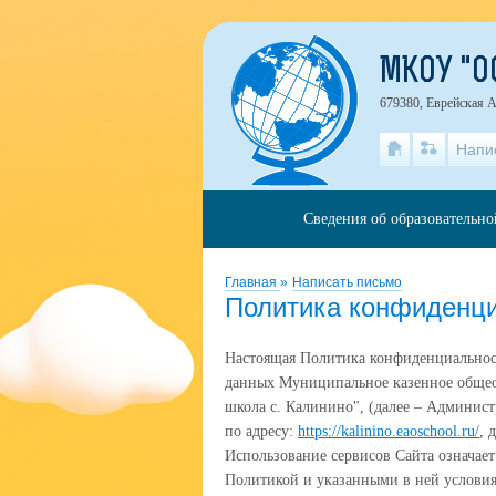
МКОУ "О
679380, Еврейская А
Напи
Сведения об образовательн
Главная
»
Написать письмо
Политика конфиденц
Настоящая Политика конфиденциальнос
данных Муниципальное казенное общео
школа с. Калинино", (далее – Админист
по адресу:
https://kalinino.eaoschool.ru/
, 
Использование сервисов Сайта означает
Политикой и указанными в ней условия